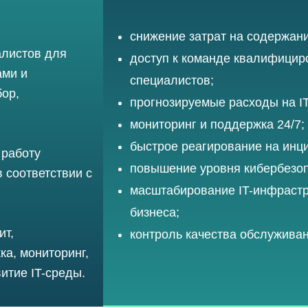
снижение затрат на содержани
листов для
доступ к команде квалифици
ами и
специалистов;
бор,
прогнозируемые расходы на IT
мониторинг и поддержка 24/7;
быстрое реагирование на инц
 работу
повышение уровня кибербезоп
 соответствии с
масштабирование IT-инфрастр
бизнеса;
ит,
контроль качества обслуживан
ка, мониторинг,
итие IT-среды.