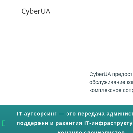
CyberUA
IT аутсорсинг
Комплексное абонентское обслу
CyberUA предост
обслуживание ко
комплексное соп
IT-аутсорсинг — это передача админис
поддержки и развития IT-инфраструкт
команде специалистов.