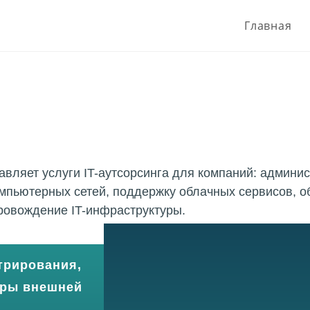
Главная
живание
авляет услуги IT-аутсорсинга для компаний: админи
мпьютерных сетей, поддержку облачных сервисов, о
ровождение IT-инфраструктуры.
трирования,
уры внешней