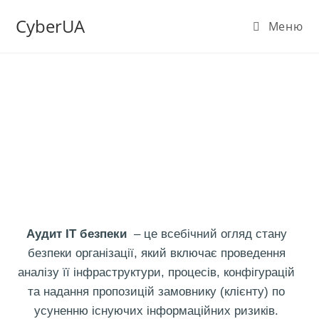
CyberUA
Меню
Аудит ІТ безпеки
Комплексна перевірка ІТ
безпеки
Аудит ІТ безпеки
– це всебічний огляд стану
безпеки організації, який включає проведення
аналізу її інфраструктури, процесів, конфігурацій
та надання пропозицій замовнику (клієнту) по
усуненню існуючих інформаційних ризиків.