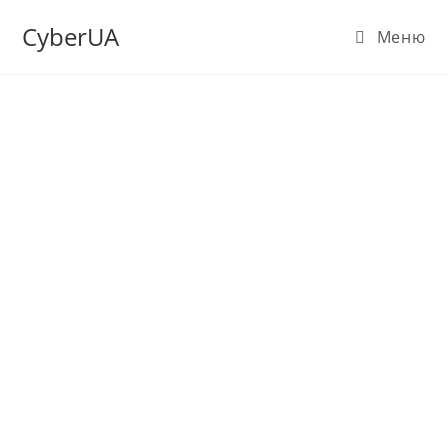
CyberUA
Меню
Консалтинг ІТ безпеки
Розробка та проектування рішень з кібербезпеки